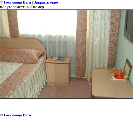
©
Гостиница Вега
|
Закрыть окно
полутораместный номер
©
Гостиница Вега